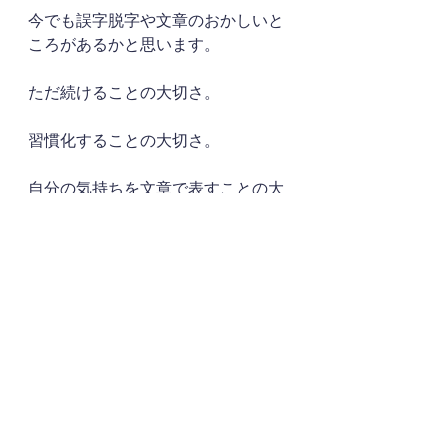
今でも誤字脱字や文章のおかしいと
ころがあるかと思います。
ただ続けることの大切さ。
習慣化することの大切さ。
自分の気持ちを文章で表すことの大
切さ。
いろいろな【大切】が見えてきまし
た。
今年は仕事でもプライベートでも、
新しくチャレンジすることが多く、
変化の多い年でした。
今の自分に訪れることは、意識して