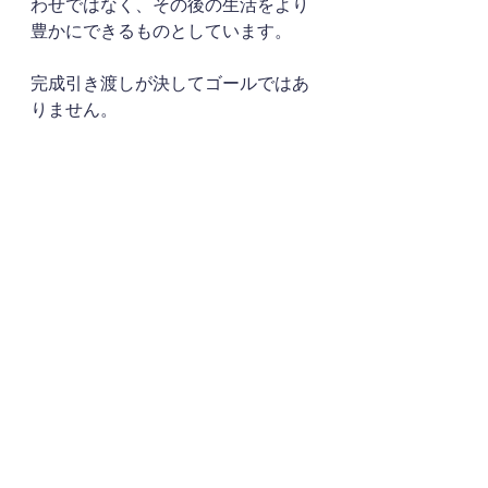
わせではなく、その後の生活をより
豊かにできるものとしています。
完成引き渡しが決してゴールではあ
りません。
そのMARUな暮らしができるお家を
メンテナンスしては愛着を持ってい
ただき、家族の一員としてお互いに
変化を愉しめる存在としていただけ
たら嬉しいです。
快適な暮らしができるのは最低ライ
ンのこと。
私たちが高めていくべきは、より深
く鮮明にお施主様のその後の生活に
寄り添える計画ができる人間性とそ
の会社の在り方です。