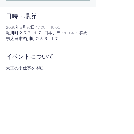
日時・場所
2026年5月30日 13:00 – 16:00
粕川町２５３−１７, 日本、〒370-0421 群馬
県太田市粕川町２５３−１７
イベントについて
大工の手仕事を体験
木と触れ合う時間を楽しもう
無心で木を切るヒトトキを…
参加費￥500/人
木のお土産あり
事前に参加連絡をお願い致します。