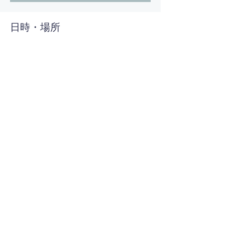
日時・場所
2025年9月21日 10:00 – 12:00
太田市, 日本、〒370-0421 群馬県太田市粕川
町２５３−１８
このイベントをシェア
home
株式会社丸山工務店
​〒370-0421 群馬県太田市粕川町253-17