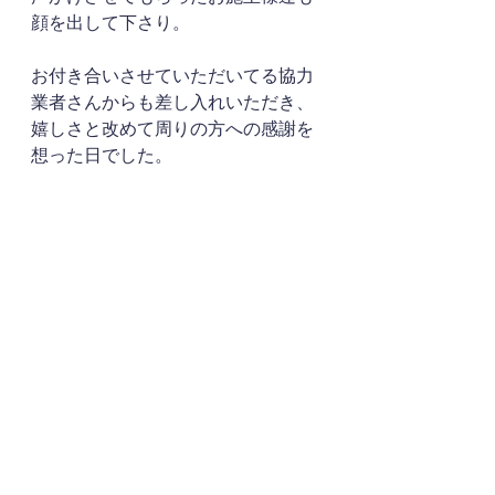
顔を出して下さり。
お付き合いさせていただいてる協力
業者さんからも差し入れいただき、
嬉しさと改めて周りの方への感謝を
想った日でした。
OCM実行委員会の皆様
出店者の皆様
ご来場の皆様
ありがとうございました。
お疲れ様でした。
また来年も開催されることを楽しみ
にしています！
丸山工務店の理念《心身健康になる
ような、そして最大限の環境に配慮