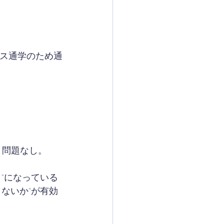
バス通学のため通
く問題なし。
"になっている
ないか"が有効