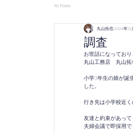
All Posts
丸山拓也
2024年1
調査
お世話になっており
丸山工務店　丸山拓
小学3年生の娘が誕
した。
行き先は小学校近く
友達と約束があって
夫婦会議で即採用で