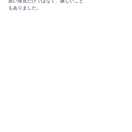
悪い発見だけではなく、嬉しいこと
もありました。
施術中内蔵がきゅるぎゅる鳴る私。
お昼前だったので空腹なのもありま
したが、それだけではないぎゅるぎ
ゅるに『内蔵がすごい動いてます
ね！よく動いていてとても良い事で
す！』と言ってもらえました。
元々横になると特に内蔵が鳴るので
すが、食事や時間のライフスタイル
を変えてからさらに活発になりまし
た。
臓器が良く働くには血流も良くなく
てはいけないのと、休む時間も必
要。