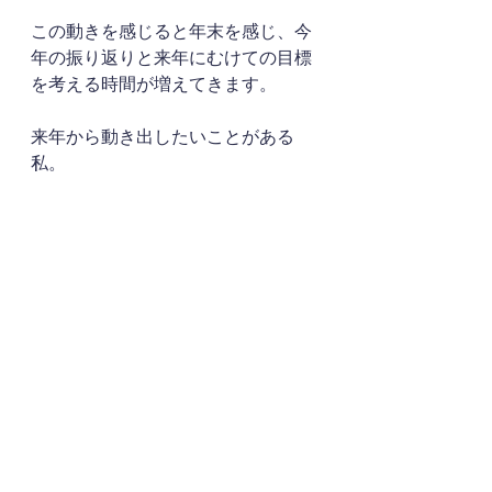
この動きを感じると年末を感じ、今
年の振り返りと来年にむけての目標
を考える時間が増えてきます。
来年から動き出したいことがある
私。
その仲間とのやり取りで、今後自分
の求めるもの（こと）と避けたいも
の（こと）を何個か考えることがあ
りました。
すぐには出てこず、久しぶりに強く
考え込む時間でした。
でもこの考える時間がとても大切な
ことであり、普段考えないからこ
そ、これで目標と明確に進んでいき