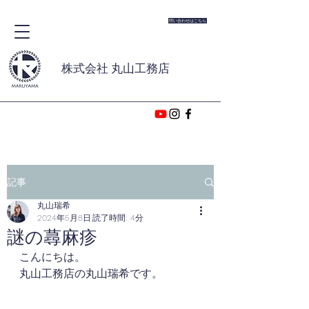
問い合わせはこちら
株式会社 丸山工務店
記事
丸山瑞希
2024年5月8日
読了時間: 4分
謎の蕁麻疹
こんにちは。
丸山工務店の丸山瑞希です。