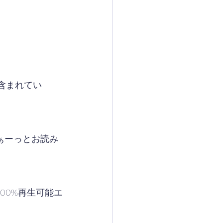
含まれてい
らぁーっとお読み
00%再生可能エ