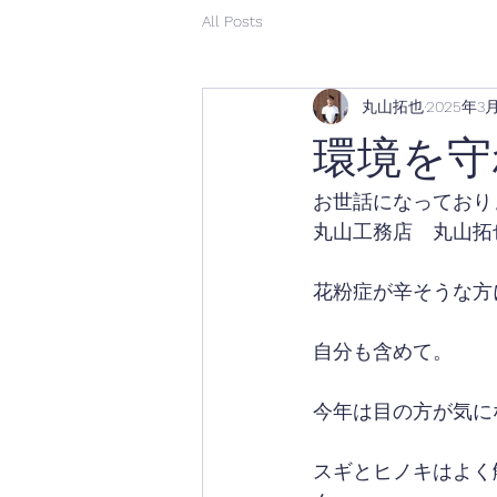
All Posts
丸山拓也
2025年3
環境を守
お世話になっており
丸山工務店　丸山拓
花粉症が辛そうな方
自分も含めて。
今年は目の方が気に
スギとヒノキはよく