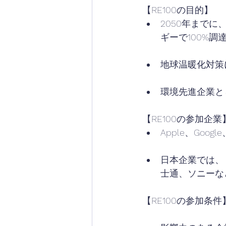
【RE100の目的】
2050年まで
ギーで100%調
地球温暖化対策
環境先進企業と
【RE100の参加企業
Apple、Goog
日本企業では、
士通、ソニーな
【RE100の参加条件