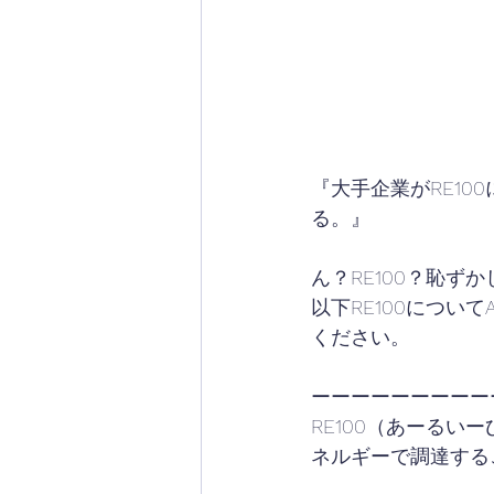
『大手企業がRE1
る。』
ん？RE100？恥ず
以下RE100につ
ください。
ーーーーーーーーー
RE100（あーるい
ネルギーで調達する