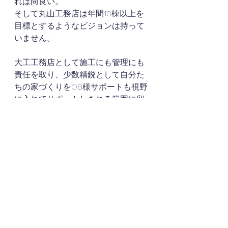
れば尚良い。
そして丸山工務店は年間10棟以上を
目標とするようなビジョンは持って
いません。
大工工務店として施工にも管理にも
責任を取り、少数精鋭として自分た
ちの家づくりをOB様サポートも視野
に入れてサポートしきれる範囲に留
めて磨いていく体制でい続けます。
旦那様の立場は広報、営業となるの
で長期で考えるとバランスが取れな
くなり、一緒に仕事ができていても
好きや得意を活かしきることができ
ないと判断しました。
なので吉田さんの提案するプロジェ
クトに参加して、今まで培ってきた