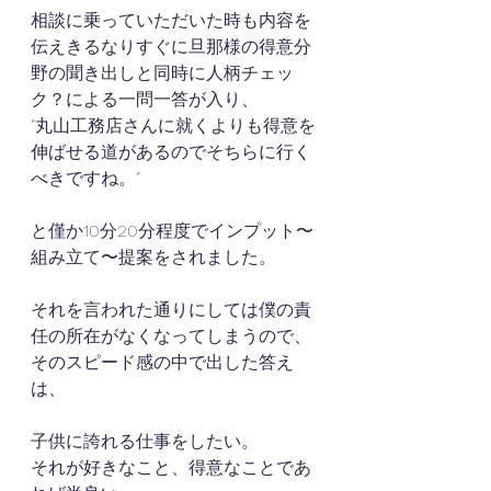
相談に乗っていただいた時も内容を
伝えきるなりすぐに旦那様の得意分
野の聞き出しと同時に人柄チェッ
ク？による一問一答が入り、
"丸山工務店さんに就くよりも得意を
伸ばせる道があるのでそちらに行く
べきですね。"
と僅か10分20分程度でインプット〜
組み立て〜提案をされました。
それを言われた通りにしては僕の責
任の所在がなくなってしまうので、
そのスピード感の中で出した答え
は、
子供に誇れる仕事をしたい。
それが好きなこと、得意なことであ