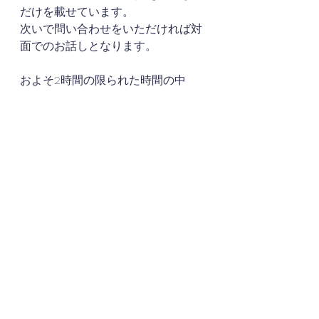
だけを載せています。
次いで問い合わせをいただければ対
面でのお話しとなります。
およそ2時間の限られた時間の中
で、
初めましてのご挨拶と
コミュニケーションを取りながら私
たち夫婦の家づくり愛をお伝えしま
す。
お客様方は一生を共にするパートナ
ーを選ぶという人生の大イベントで
すので、検討期間中は多くの時間を
要するかと思います。
そんな貴重な時間の中に私たちを含
めていただけるわけですから、私た