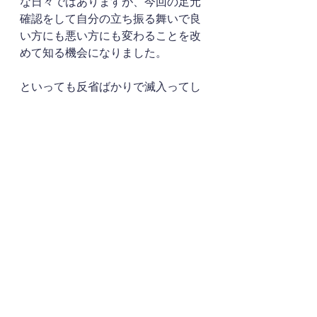
な日々ではありますが、今回の足元
確認をして自分の立ち振る舞いで良
い方にも悪い方にも変わることを改
めて知る機会になりました。
といっても反省ばかりで滅入ってし
まいそうな日々ではありますが..
次に活かすぞ！
気付けただけ良かったんだ！
と、言い聞かせて気持ちを切り替え
るようにしています。
今の自分にできることを一所懸命に
取り組んでいきます。