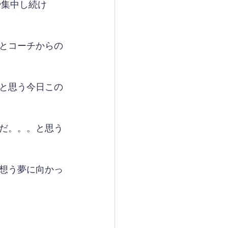
や集中し続け
とコーチからの
と思う今日この
だ。。。と思う
想う夢に向かっ