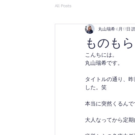
All Posts
丸山瑞希
6月17日
読
ものもら
こんちには。
丸山瑞希です。
タイトルの通り、昨
した。笑
本当に突然くるんで
大人なってから定期