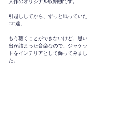
人作のオリジナル収納棚です。
引越ししてから、ずっと眠っていた
CD達。
もう聴くことができないけど、思い
出が詰まった音楽なので、ジャケッ
トをインテリアとして飾ってみまし
た。
漫画もお互いがそれぞれ独身時代に
集めていたものです。
好みの違いがよく分かる！笑
これからは子供達の物も追加してい
けそうです。
趣味棚としてお家にほしいスペース